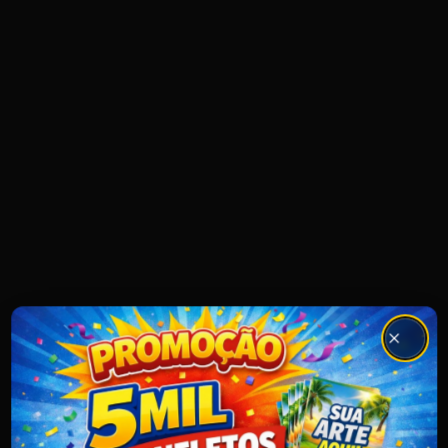
Promoção: 5 mil panfletos coloridos 10x14 cm, só fre
Close
404